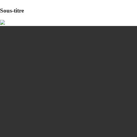
Sous-titre
Nous joindre
Sujet
Entreprise
Poste
Prénom
Nom
Téléphone
Courriel
Code postal