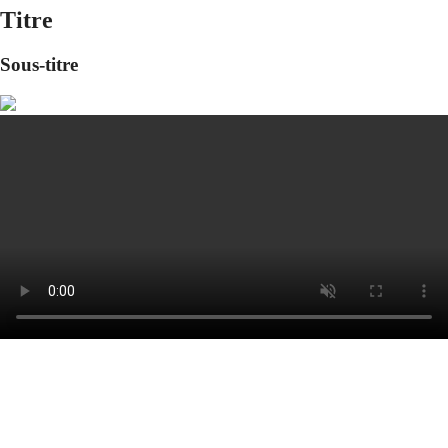
Titre
Sous-titre
Nous joindre
Sujet
Entreprise
Poste
Prénom
Nom
Téléphone
Courriel