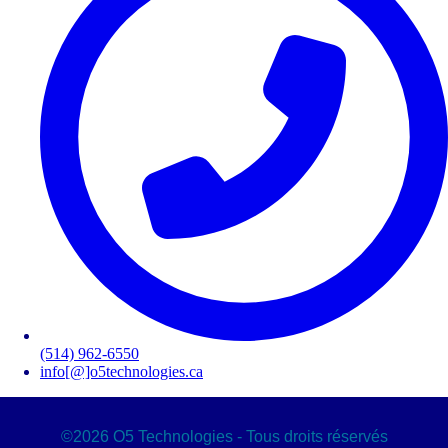
des minuscules,
des majuscules,
des chiffres
avoir au moins 8 caractères
Les mots de passes que vous avez saisis ne correspondent pas.
Mot de passe
Confirmez le mot de passe
Veuillez saisir le captcha ici
Annuler
Valider
Mot de passe oublié
(514) 962-6550
Saisissez l'adresse e-mail que vous utilisez pour vous connecter.
info[@]o5technologies.ca
Courriel
Annuler
©2026 O5 Technologies - Tous droits réservés
Valider