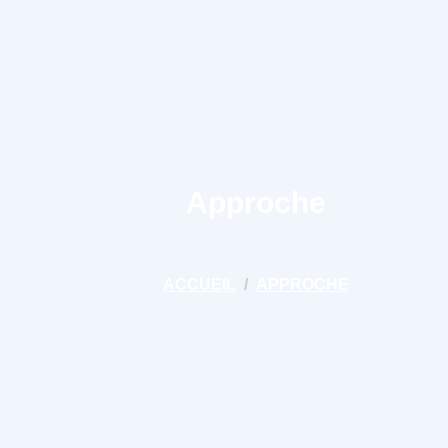
Services
Insights
Nouvelles
Mes favoris
Approche
ACCUEIL
APPROCHE