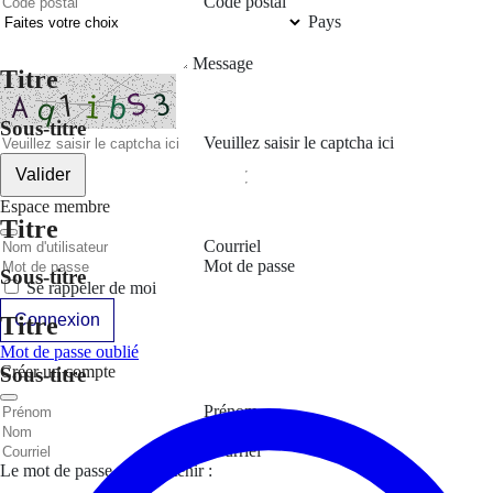
Code postal
Pays
Message
Titre
Sous-titre
Veuillez saisir le captcha ici
Valider
Espace membre
Titre
Courriel
Mot de passe
Sous-titre
Se rappeler de moi
Connexion
Titre
Mot de passe oublié
Créer un compte
Sous-titre
Prénom
Nom
Courriel
Le mot de passe doit contenir :