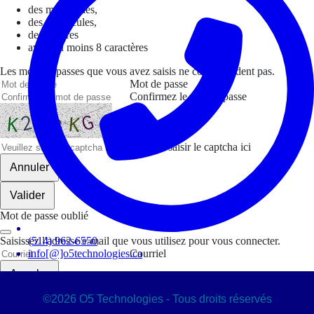
des minuscules,
des majuscules,
des chiffres
avoir au moins 8 caractères
Les mots de passes que vous avez saisis ne correspondent pas.
Mot de passe
Confirmez le mot de passe
Veuillez saisir le captcha ici
Annuler
Valider
Mot de passe oublié
Saisissez l'adresse e-mail que vous utilisez pour vous connecter.
(514) 962-6550
info[@]o5technologies.ca
Courriel
Annuler
©2026 O5 Technologies - Tous droits réservés
Valider