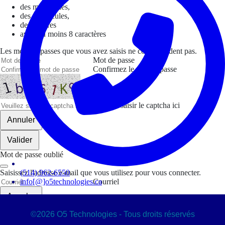
des minuscules,
des majuscules,
des chiffres
avoir au moins 8 caractères
Les mots de passes que vous avez saisis ne correspondent pas.
Mot de passe
Confirmez le mot de passe
Veuillez saisir le captcha ici
Annuler
Valider
Mot de passe oublié
Saisissez l'adresse e-mail que vous utilisez pour vous connecter.
(514) 962-6550
info[@]o5technologies.ca
Courriel
Annuler
©2026 O5 Technologies - Tous droits réservés
Valider