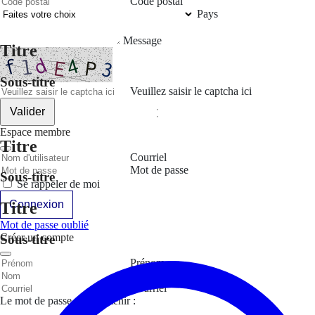
Code postal
Pays
Message
Titre
Sous-titre
Veuillez saisir le captcha ici
Valider
Espace membre
Titre
Courriel
Mot de passe
Sous-titre
Se rappeler de moi
Connexion
Titre
Mot de passe oublié
Créer un compte
Sous-titre
Prénom
Nom
Courriel
Le mot de passe doit contenir :