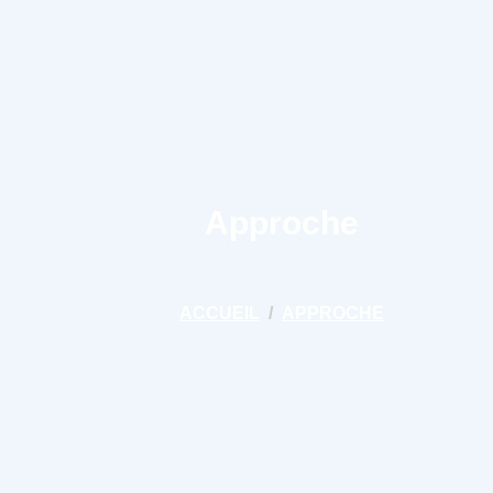
Services
Insights
Nouvelles
Mes favoris
Approche
ACCUEIL
APPROCHE