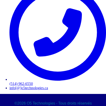
des minuscules,
des majuscules,
des chiffres
avoir au moins 8 caractères
Les mots de passes que vous avez saisis ne correspondent pas.
Mot de passe
Confirmez le mot de passe
Veuillez saisir le captcha ici
Annuler
Valider
Mot de passe oublié
(514) 962-6550
Saisissez l'adresse e-mail que vous utilisez pour vous connecter.
info[@]o5technologies.ca
Courriel
Annuler
©2026 O5 Technologies - Tous droits réservés
Valider