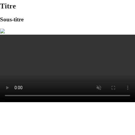
Titre
Sous-titre
Nous joindre
Sujet
Entreprise
Poste
Prénom
Nom
Téléphone
Courriel